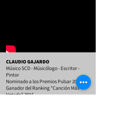
CLAUDIO GAJARDO
Músico SCD - Músicólogo - Escritor -
Pintor
Nominado a los Premios Pulsar 2016
Ganador del Ranking "Canción Más
Votada" 2016
Afiliado SCD - Sociedad del Derecho de
Autor
Sitios web:
claudiogajardo.com
decimasparacarrera.com
Whatsapp:
+569 9906 6170
.-