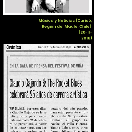
Música y Noticias (Curicó,
Región del Maule, Chile)
(20-II-
2018)