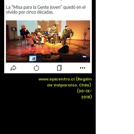
www.epicentro.cl
(Región
de Valparaíso, Chile)
(30-IX-
2018)