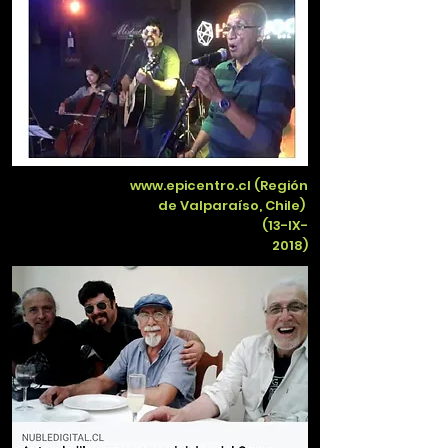
www.epicentro.cl
(Región
de Valparaíso, Chile)
(13-IX-
2018)