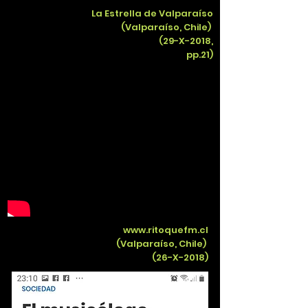
La Estrella de Valparaíso
(Valparaíso, Chile)
(29-X-2018,
pp.21)
www.ritoquefm.cl
(Valparaíso, Chile)
(26-X-2018)