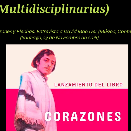
ultidisciplinarias)
ones y Flechas: Entrevista a David Mac Iver (Música, Cont
23 de Noviembre de 2018)