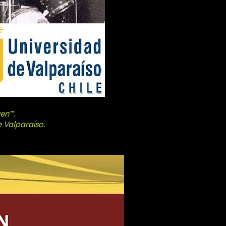
n’”.
 Valparaíso.